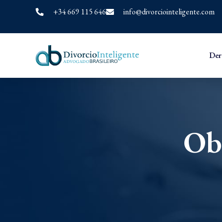
+34 669 115 646
info@divorciointeligente.com
Der
Ob