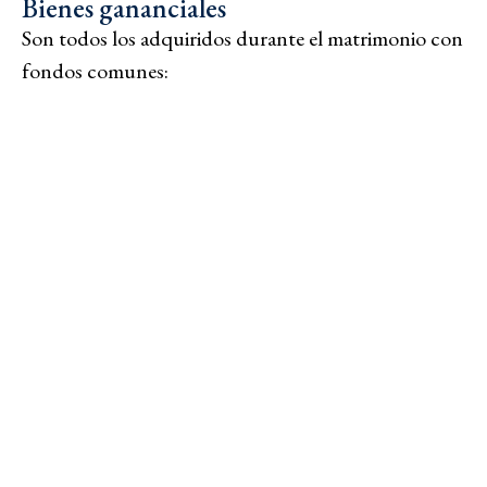
Bienes gananciales
Son todos los adquiridos durante el matrimonio con
fondos comunes:
Vivienda familiar.
Sueldos y salarios de ambos cónyuges.
Rendimientos de negocios, inversiones y
dividendos.
Vehículos, cuentas bancarias, muebles y enseres
comprados durante el matrimonio.