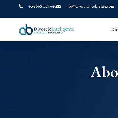
+34 669 115 646
info@divorciointeligente.com
Der
Abo