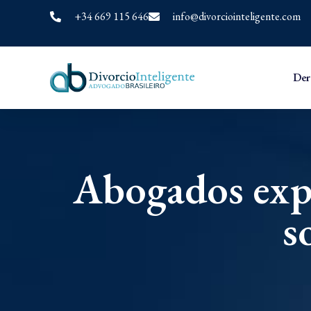
+34 669 115 646
info@divorciointeligente.com
Der
Abogados expe
s