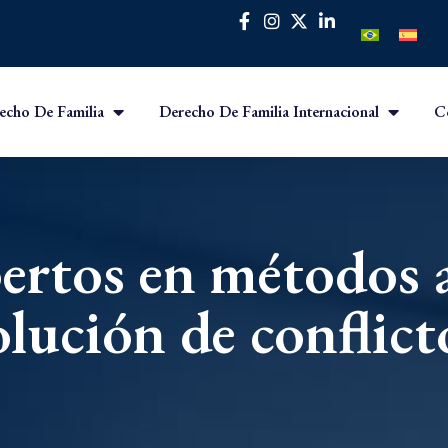
echo De Familia
Derecho De Familia Internacional
C
rtos en métodos a
olución de conflict