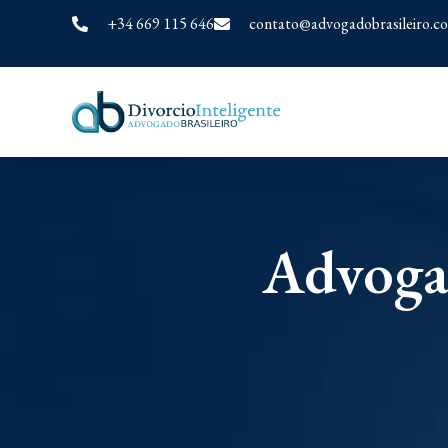
+34 669 115 646
contato@advogadobrasileiro.c
Advoga