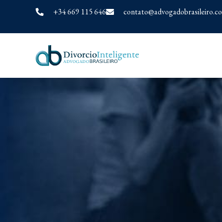
+34 669 115 646
contato@advogadobrasileiro.c