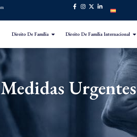
om
Direito De Família
Direito De Família Internacional
Medidas Urgentes